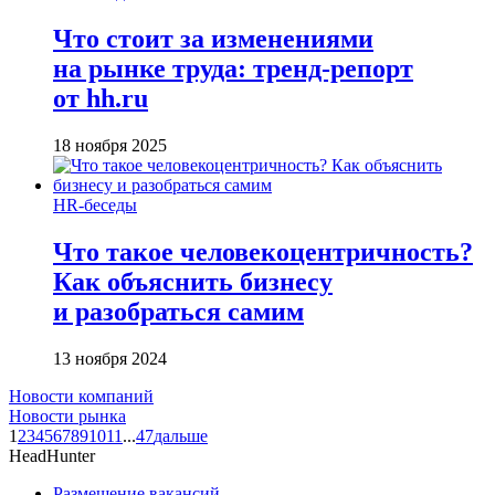
Что стоит за изменениями
на рынке труда: тренд-репорт
от hh.ru
18 ноября 2025
HR-беседы
Что такое человеко­центричность?
Как объяснить бизнесу
и разобраться самим
13 ноября 2024
Новости компаний
Новости рынка
1
2
3
4
5
6
7
8
9
10
11
...
47
дальше
HeadHunter
Размещение вакансий