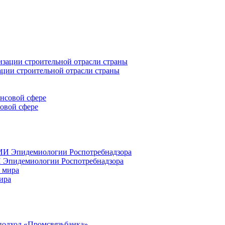
ации строительной отрасли страны
совой сфере
 Эпидемиологии Роспотребнадзора
ира