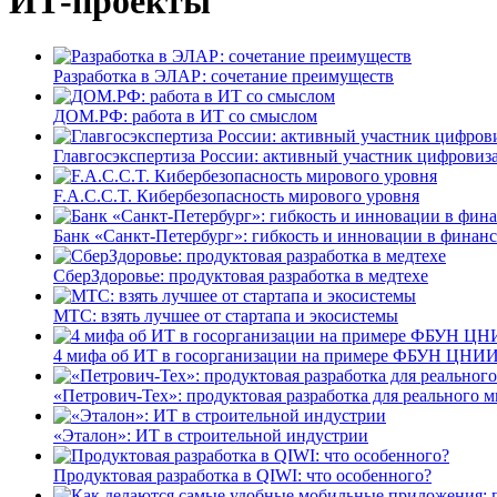
ИТ-проекты
Разработка в ЭЛАР: сочетание преимуществ
ДОМ.РФ: работа в ИТ со смыслом
Главгосэкспертиза России: активный участник цифровиз
F.A.C.C.T. Кибербезопасность мирового уровня
Банк «Санкт-Петербург»: гибкость и инновации в финан
СберЗдоровье: продуктовая разработка в медтехе
МТС: взять лучшее от стартапа и экосистемы
4 мифа об ИТ в госорганизации на примере ФБУН ЦНИИ
«Петрович-Тех»: продуктовая разработка для реального м
«Эталон»: ИТ в строительной индустрии
Продуктовая разработка в QIWI: что особенного?