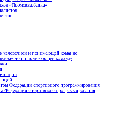
дход «Промсвязьбанка»
листов
 человечной и понимающей команде
и
тенций
м Федерации спортивного программирования