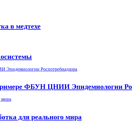
ка в медтехе
косистемы
а примере ФБУН ЦНИИ Эпидемиологии Ро
ботка для реального мира