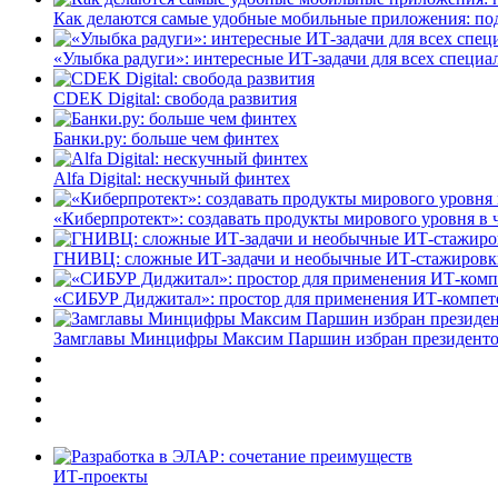
Как делаются самые удобные мобильные приложения: по
«Улыбка радуги»: интересные ИТ-задачи для всех специа
CDEK Digital: свобода развития
Банки.ру: больше чем финтех
Alfa Digital: нескучный финтех
«Киберпротект»: создавать продукты мирового уровня в
ГНИВЦ: сложные ИТ‑задачи и необычные ИТ‑стажировк
«СИБУР Диджитал»: простор для применения ИТ-компе
Замглавы Минцифры Максим Паршин избран президенто
ИТ-проекты